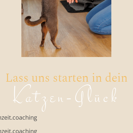
Lass uns starten in dein
Katzen-Glück
nzeit.coaching
nzeit.coaching