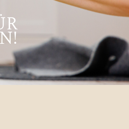
ÜR
N!