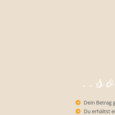
..s
Dein Betrag 
Du erhältst 