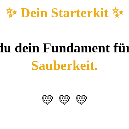
✨ Dein St
art
erkit ✨
du dein Fundament für 
Sauberkeit.
💛 💛 💛