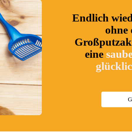
Endlich wie
ohne 
Großputzakt
eine
saub
glückli
G