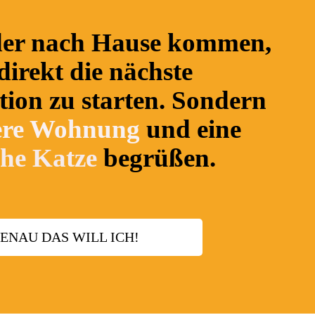
der nach Hause kommen,
direkt die nächste
ion zu starten. Sondern
ere Wohnung
und eine
che Katze
begrüßen.
ENAU DAS WILL ICH!