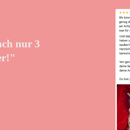
ach nur 3
r!"